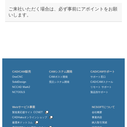
ご来社いただく場合は、必ず事前にアポイントをお願
いします。
CAD/CAM販売
CAMシステム開発
CAD/CAMサポート
OneCNC
CAMポスト開発
サポート窓口
SolidDesign
受託システム開発
CAD/CAMスクール
NCCAD Mark2
リモート サポート
NCTOOLS
製品別サポート
Webサービス事業
NCSOFTについて
製造業応援サイト CCNET
会社概要
CADHakuオンラインショップ
事業内容
厳選米ドットコム
納入取引実績