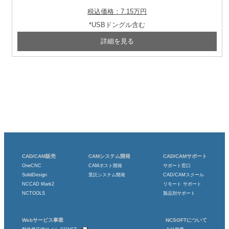
税込価格：7.15万円
*USBドングル含む
CAD/CAM販売
CAMシステム開発
CAD/CAMサポート
OneCNC
CAMポスト開発
サポート窓口
SolidDesign
受託システム開発
CAD/CAMスクール
NCCAD Mark2
リモート サポート
NCTOOLS
製品別サポート
Webサービス事業
NCSOFTについて