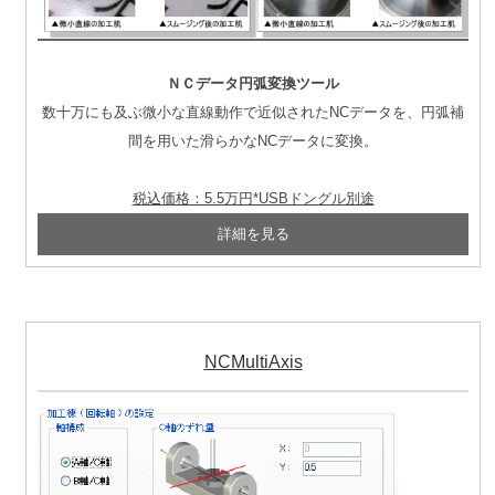
ＮＣデータ円弧変換ツール
数十万にも及ぶ微小な直線動作で近似されたNCデータを、円弧補
間を用いた滑らかなNCデータに変換。
税込価格：5.5万円*USBドングル別途
NCMultiAxis