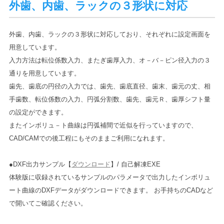
外歯、内歯、ラックの３形状に対応
外歯、内歯、ラックの３形状に対応しており、それぞれに設定画面を
用意しています。
入力方法は転位係数入力、またぎ歯厚入力、オ－バ－ピン径入力の３
通りを用意しています。
歯先、歯底の円径の入力では、歯先、歯底直径、歯末、歯元の丈、相
手歯数、転位係数の入力、円弧分割数、歯先、歯元Ｒ、歯厚シフト量
の設定ができます。
またインボリュ－ト曲線は円弧補間で近似を行っていますので、
CAD/CAMでの後工程にもそのままご利用になれます。
●DXF出力サンプル【
ダウンロード
】/ 自己解凍EXE
体験版に収録されているサンプルのパラメータで出力したインボリュ
ート曲線のDXFデータがダウンロードできます。 お手持ちのCADなど
で開いてご確認ください。