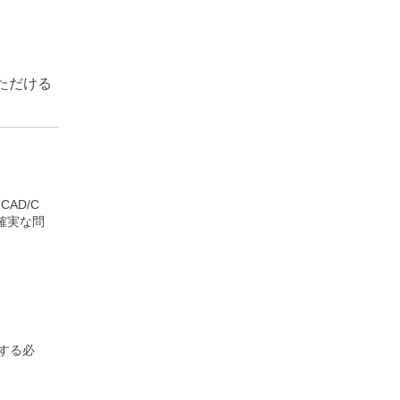
いただける
AD/C
確実な問
する必