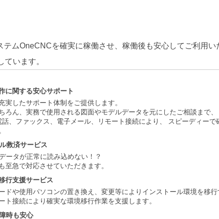
MシステムOneCNCを確実に稼働させ、稼働後も安心してご利用
しています。
作に関する安心サポート
充実したサポート体制をご提供します。
ちろん、実務で使用される図面やモデルデータを元にしたご相談まで、 C
電話、ファックス、電子メール、リモート接続により、 スピーディーで
。
ブル救済サービス
Dデータが正常に読み込めない！？
も至急で対応させていただきます。
移行支援サービス
ードや使用パソコンの置き換え、変更等によりインストール環境を移行
ート接続により確実な環境移行作業を支援します。
故障時も安心