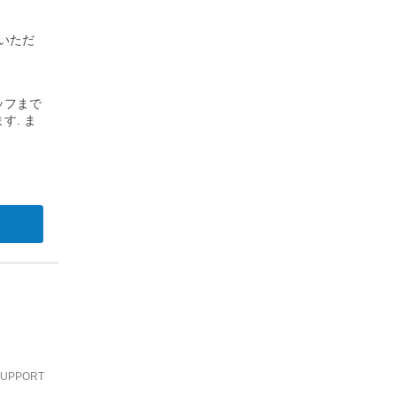
いただ
ッフまで
す. ま
 SUPPORT