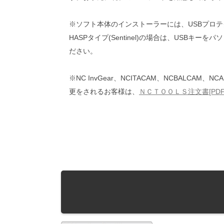
※ソフト本体のインストーラーには、USBプロ
HASPタイプ(Sentinel)の場合は、USB
ださい。
※NC InvGear、NCITACAM、NCBAL
更をされるお客様は、
ＮＣＴＯＯＬＳ注文書[PDF