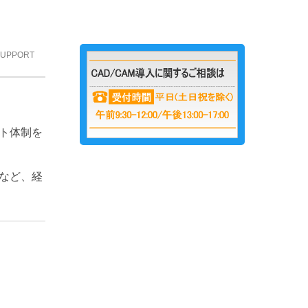
SUPPORT
ト体制を
など、経