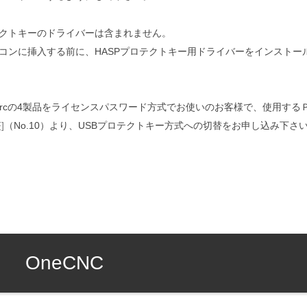
テクトキーのドライバーは含まれません。
キーをパソコンに挿入する前に、HASPプロテクトキー用ドライバーをインスト
CAM、NCArcの4製品をライセンスパスワード方式でお使いのお客様で、使用す
]
（No.10）より、USBプロテクトキー方式への切替をお申し込み下さ
OneCNC